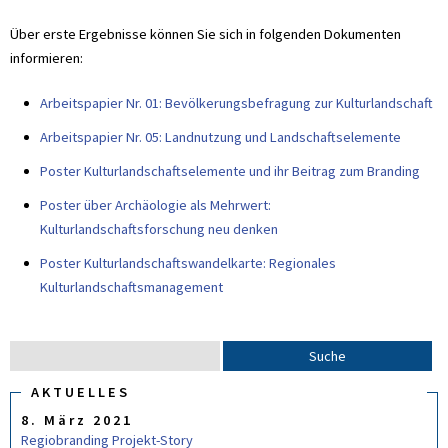
Über erste Ergebnisse können Sie sich in folgenden Dokumenten
informieren:
Arbeitspapier Nr. 01: Bevölkerungsbefragung zur Kulturlandschaft
Arbeitspapier Nr. 05: Landnutzung und Landschaftselemente
Poster Kulturlandschaftselemente und ihr Beitrag zum Branding
Poster über Archäologie als Mehrwert:
Kulturlandschaftsforschung neu denken
Poster Kulturlandschaftswandelkarte: Regionales
Kulturlandschaftsmanagement
S
S
u
U
C
AKTUELLES
c
H
8. März 2021
F
h
O
Regiobranding Projekt-Story