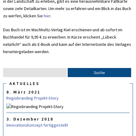
in der Landschaft zu erleben, gibt es eine herausnehmbare Faltkarte
sowie zehr Detailkarten. Um mehr zu erfahren und ein Blick in das Buch
zu werfen, klicken Sie
hier
.
Das Buch ist im Wachholtz-Verlag Kiel erschienen und ab sofort im
Buchhandel für 9,95 € zu erwerben. In Kürze erscheint „Lübeck
natürlich!“ auch als E-Book und kann auf der Internetseite des Verlages
heruntergeladen werden.
S
S
u
U
C
AKTUELLES
c
H
8. März 2021
F
h
O
Regiobranding Projekt-Story
e
R
M
U
L
3. Dezember 2018
A
R
Innovationskonzept fertiggestellt