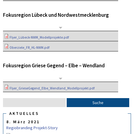
Fokusregion Lübeck und Nordwestmecklenburg
Flyer_Lübeck-NWM_Modellprojekte.pdf
Oberziele_FR_HL-NWM.pdf
Fokusregion Griese Gegend – Elbe – Wendland
Flyer_GrieseGegend_Elbe_Wendland_Modellprojekt.pdf
S
S
u
U
C
AKTUELLES
c
H
8. März 2021
F
h
O
Regiobranding Projekt-Story
e
R