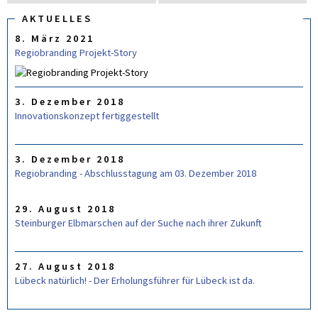
u
U
C
AKTUELLES
c
H
8. März 2021
F
h
O
Regiobranding Projekt-Story
e
R
M
U
L
3. Dezember 2018
A
R
Innovationskonzept fertiggestellt
3. Dezember 2018
Regiobranding - Abschlusstagung am 03. Dezember 2018
29. August 2018
Steinburger Elbmarschen auf der Suche nach ihrer Zukunft
27. August 2018
Lübeck natürlich! - Der Erholungsführer für Lübeck ist da.