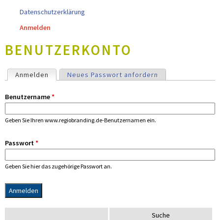
Datenschutzerklärung
Anmelden
BENUTZERKONTO
H
Anmelden
(aktiver Reiter)
Neues Passwort anfordern
A
U
Benutzername
*
P
T
Geben Sie Ihren www.regiobranding.de-Benutzernamen ein.
-
R
Passwort
*
E
I
Geben Sie hier das zugehörige Passwort an.
T
E
R
S
S